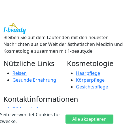
Bleiben Sie auf dem Laufenden mit den neuesten
Nachrichten aus der Welt der ästhetischen Medizin und
Kosmetologie zusammen mit 1-beauty.de
Nützliche Links
Kosmetologie
Reisen
Haarpflege
Gesunde Ernährung
Körperpflege
Gesichtspflege
Kontaktinformationen
info@1-beauty.de
Seite verwendet Cookies für
Voltairestraße 3a, 10179 Berlin
Alle akzeptieren
ezwecke.
© 2022 Alle Rechte vorbehalten https://1-beauty.de