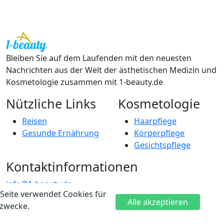
Bleiben Sie auf dem Laufenden mit den neuesten
Nachrichten aus der Welt der ästhetischen Medizin und
Kosmetologie zusammen mit 1-beauty.de
Nützliche Links
Kosmetologie
Reisen
Haarpflege
Gesunde Ernährung
Körperpflege
Gesichtspflege
Kontaktinformationen
info@1-beauty.de
Seite verwendet Cookies für
Voltairestraße 3a, 10179 Berlin
Alle akzeptieren
ezwecke.
© 2022 Alle Rechte vorbehalten https://1-beauty.de