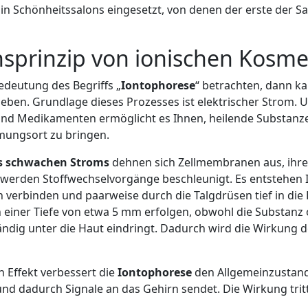
n Schönheitssalons eingesetzt, von denen der erste der Sa
sprinzip von ionischen Kosme
edeutung des Begriffs „
Iontophorese
“ betrachten, dann ka
eben. Grundlage dieses Prozesses ist elektrischer Strom. 
nd Medikamenten ermöglicht es Ihnen, heilende Substanzen
mungsort zu bringen.
es schwachen Stroms
dehnen sich Zellmembranen aus, ihre
 werden Stoffwechselvorgänge beschleunigt. Es entstehen I
verbinden und paarweise durch die Talgdrüsen tief in die 
 einer Tiefe von etwa 5 mm erfolgen, obwohl die Substanz
ndig unter die Haut eindringt. Dadurch wird die Wirkung d
Effekt verbessert die
Iontophorese
den Allgemeinzustand 
nd dadurch Signale an das Gehirn sendet. Die Wirkung tritt 