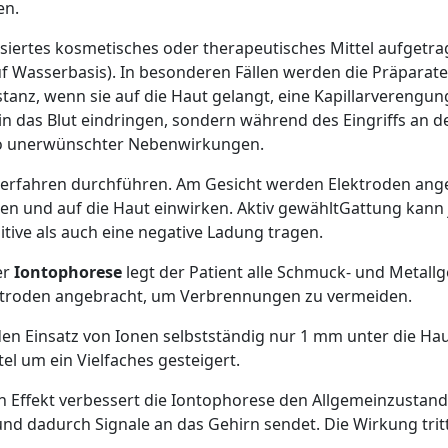
en.
isiertes kosmetisches oder therapeutisches Mittel aufgetra
uf Wasserbasis). In besonderen Fällen werden die Präparate 
stanz, wenn sie auf die Haut gelangt, eine Kapillarverengun
in das Blut eindringen, sondern während des Eingriffs an der
iko unerwünschter Nebenwirkungen.
erfahren durchführen. Am Gesicht werden Elektroden ange
en und auf die Haut einwirken. Aktiv gewähltGattung kann
tive als auch eine negative Ladung tragen.
er
Iontophorese
legt der Patient alle Schmuck- und Metall
ktroden angebracht, um Verbrennungen zu vermeiden.
en Einsatz von Ionen selbstständig nur 1 mm unter die Hau
el um ein Vielfaches gesteigert.
Effekt verbessert die Iontophorese den Allgemeinzustand 
nd dadurch Signale an das Gehirn sendet. Die Wirkung tritt 