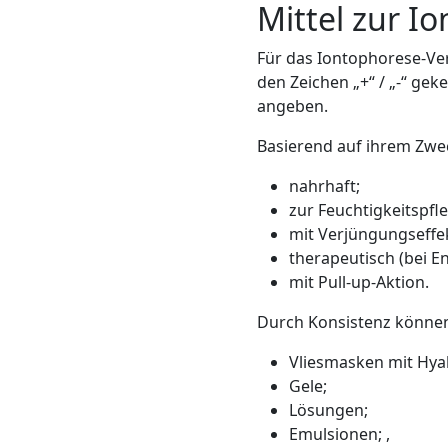
Mittel zur I
Für das Iontophorese-Ver
den Zeichen „+“ / „-“ gek
angeben.
Basierend auf ihrem Zwec
nahrhaft;
zur Feuchtigkeitspfle
mit Verjüngungseffek
therapeutisch (bei E
mit Pull-up-Aktion.
Durch Konsistenz können 
Vliesmasken mit Hyal
Gele;
Lösungen;
Emulsionen; ,