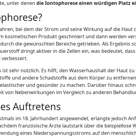
äte, unter denen
die Iontophorese einen würdigen Platz 
ophorese?
fahren, bei dem der Strom und seine Wirkung auf die Haut d
em kosmetischen Produkt geschmiert und dann werden ve
, durch die gewünschten Bereiche getrieben. Als Ergebnis s
uerstoff dringt aktiver in die Zellen ein, was bedeutet, dass
 verbessert.
ist sehr nützlich. Es hilft, den Wasserhaushalt der Haut z
stoffe und andere Schadstoffe aus dem Körper zu entferne
 elastischer und gesünder zu machen. Darüber hinaus schn
it von Nebenwirkungen im Vergleich zu anderen Behandl
es Auftretens
tmals im 18. Jahrhundert angewendet, erlangte jedoch Anf
nachdem französische Ärzte lautstark über die beispiellos
nwendung eines Niederspannungsstroms auf den menschlich