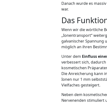
Danach wurde es massiv i
war.
Das Funktion
Wenn wir die wörtliche B
„Ionentransport“ weiterg
galvanischer Spannung u
möglich an ihren Bestim
Unter dem
Einfluss ein
verbessert sich, dadurch
kosmetischen Präparaten 
Die Anreicherung kann in
Ionen nur 1 mm selbststä
Vielfaches gesteigert.
Neben dem kosmetischen 
Nervenenden stimuliert u