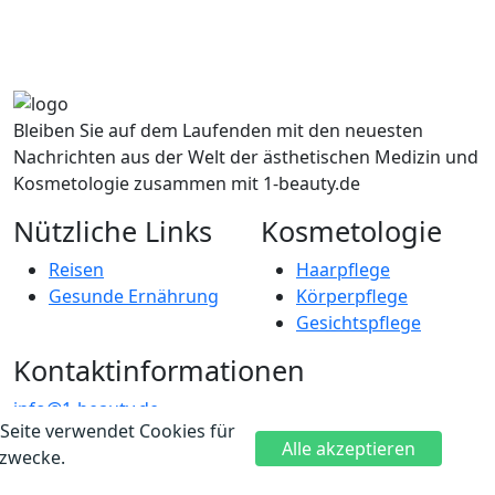
Bleiben Sie auf dem Laufenden mit den neuesten
Nachrichten aus der Welt der ästhetischen Medizin und
Kosmetologie zusammen mit 1-beauty.de
Nützliche Links
Kosmetologie
Reisen
Haarpflege
Gesunde Ernährung
Körperpflege
Gesichtspflege
Kontaktinformationen
info@1-beauty.de
Seite verwendet Cookies für
Voltairestraße 3a, 10179 Berlin
Alle akzeptieren
ezwecke.
© 2022 Alle Rechte vorbehalten https://1-beauty.de