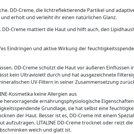
che. DD-Creme, die lichtreflektierende Partikel und adaptiv
nd erholt und verleiht ihr einen natürlichen Glanz.
. DD-Creme mattiert die Haut und hilft auch, den Lipidhaus
fes Eindringen und aktive Wirkung der feuchtigkeitsspende
üssen. DD-Creme schützt die Haut vor äußeren Einflüssen i
sst kein Ultraviolett durch und hat ausgezeichnete Filterei
ineralischen UV-Filtern in seiner Zusammensetzung zurüc
LINE-Kosmetika keine Allergien aus
e hervorragende ernährungsphysiologische Eigenschaften h
gkeitsspendende Grundlage, sie hat selbst eine feuchtig
ocknen der Haut. Besser ist es, DD-Creme mit einem Spezi
ut aufzutragen. LITALINE DD-Creme trocknet oder reizt die 
schminken weich und glatt ist.