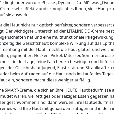
klingt, oder von der Phrase „Dynamic Do -All“, was „Dyna
e Creme sehr effektiv und ermöglicht es Ihnen, viele Hautp
uf sie auswirkt.
die Haut nicht nur optisch perfekter, sondern verbessert 
gt. Der wichtigste Unterschied der LITALINE DD-Creme beste
genschaften hat und eine multifunktionale Pflegewirkung 
chzeitig die Gesichtshaut; komplexe Wirkung auf das Epithel
menhang mit der Haut; macht die Haut glatter und weicher. 
lten, pigmentiert Flecken, Pickel, Mitesser, Sommerspross
e ist in der Lage, feine Fältchen zu beseitigen und tiefe F
n, der Gesichtshaut Jugend, Elastizität und Strahlkraft zu 
der beim Auftragen auf die Haut noch im Laufe des Tages. 
aut ein, sondern macht diese weniger auffällig.
ine SMART-Creme, die sich an Ihre HEUTE Hautbedürfnisse a
müdet waren, viel fettiges oder salziges Essen gegessen 
eer geschwommen sind, dann werden Ihre Hautbedürfnisse
remes wird Ihre Haut mit genau dem sättigen und in der ri