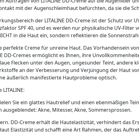
m Auftragen von LITALINE DD-Creme auf die Augenlider und
takt mit der Augenschleimhaut befürchten, da sie die Schl
irkungsbereich der LITALINE DD-Creme ist der Schutz vor U
zfaktor SPF 40, und es werden nur physikalische UV-Filter 
NICHT in die Haut ein, sondern reflektieren die Sonnenstrah
ie perfekte Creme für unreine Haut. Das Vorhandensein von
NE DD-Cremes ermöglicht es Ihnen, ihre Unvollkommenheite
blaue Flecken unter den Augen, ungesunder Teint, andere kle
kstoffe an der Verbesserung und Verjüngung der Haut von 
ne äußerlich manifestierte Hautprobleme optisch.
 LITALINE:
elen Sie ein glattes Hautrelief und einen ebenmäßigen Tein
 ausgeblendet: Akne, Mitesser, Akne, Sommersprossen.
rn. DD-Creme erhält die Hautelastizität, verhindert das Ersc
 Haut Elastizität und schafft eine Art Rahmen, der das Auftr