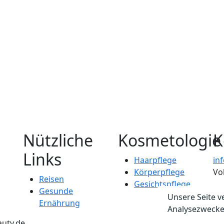
Nützliche
Kosmetologie
K
Links
Haarpflege
in
Körperpflege
Vo
Reisen
Gesichtspflege
Gesunde
Unsere Seite v
Ernährung
Analysezwecke
auty.de