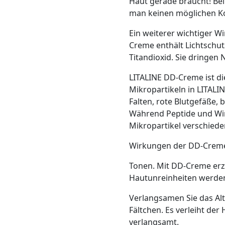
Haut gerade braucht! Bei
man keinen möglichen Kon
Ein weiterer wichtiger W
Creme enthält Lichtschut
Titandioxid. Sie dringen 
LITALINE DD-Creme ist d
Mikropartikeln in LITALI
Falten, rote Blutgefäße, 
Während Peptide und Wir
Mikropartikel verschiede
Wirkungen der DD-Creme
Tonen. Mit DD-Creme erzi
Hautunreinheiten werden
Verlangsamen Sie das Alte
Fältchen. Es verleiht der
verlangsamt.