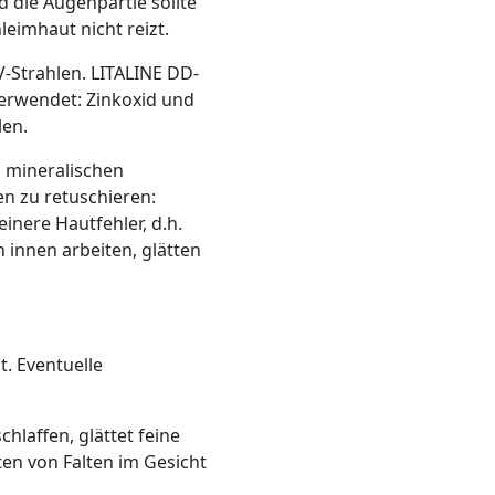
 die Augenpartie sollte
eimhaut nicht reizt.
V-Strahlen. LITALINE DD-
verwendet: Zinkoxid und
len.
 mineralischen
n zu retuschieren:
inere Hautfehler, d.h.
innen arbeiten, glätten
t. Eventuelle
hlaffen, glättet feine
eten von Falten im Gesicht