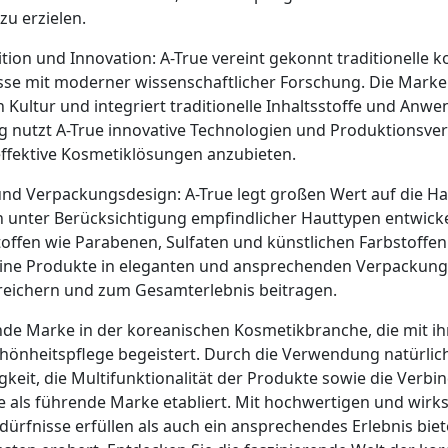
zu erzielen.
tion und Innovation: A-True vereint gekonnt traditionelle 
e mit moderner wissenschaftlicher Forschung. Die Marke z
 Kultur und integriert traditionelle Inhaltsstoffe und Anwe
ig nutzt A-True innovative Technologien und Produktionsve
 effektive Kosmetiklösungen anzubieten.
und Verpackungsdesign: A-True legt großen Wert auf die Hau
 unter Berücksichtigung empfindlicher Hauttypen entwickel
toffen wie Parabenen, Sulfaten und künstlichen Farbstoffe
eine Produkte in eleganten und ansprechenden Verpackunge
reichern und zum Gesamterlebnis beitragen.
ende Marke in der koreanischen Kosmetikbranche, die mit ih
nheitspflege begeistert. Durch die Verwendung natürliche
keit, die Multifunktionalität der Produkte sowie die Verbi
ue als führende Marke etabliert. Mit hochwertigen und wir
ürfnisse erfüllen als auch ein ansprechendes Erlebnis biet