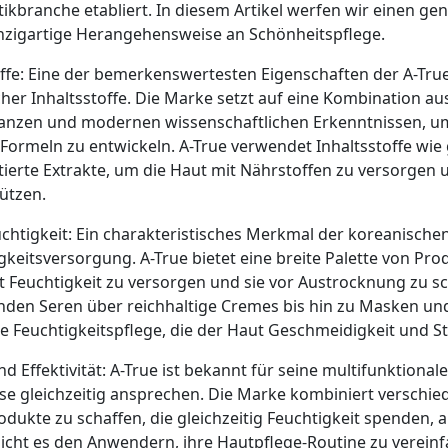
kbranche etabliert. In diesem Artikel werfen wir einen gen
inzigartige Herangehensweise an Schönheitspflege.
offe: Eine der bemerkenswertesten Eigenschaften der A-True
er Inhaltsstoffe. Die Marke setzt auf eine Kombination aus
lanzen und modernen wissenschaftlichen Erkenntnissen, 
rmeln zu entwickeln. A-True verwendet Inhaltsstoffe wie 
ierte Extrakte, um die Haut mit Nährstoffen zu versorgen u
ützen.
htigkeit: Ein charakteristisches Merkmal der koreanischen
gkeitsversorgung. A-True bietet eine breite Palette von Pro
it Feuchtigkeit zu versorgen und sie vor Austrocknung zu s
den Seren über reichhaltige Cremes bis hin zu Masken und
 Feuchtigkeitspflege, die der Haut Geschmeidigkeit und Str
nd Effektivität: A-True ist bekannt für seine multifunktiona
e gleichzeitig ansprechen. Die Marke kombiniert verschie
dukte zu schaffen, die gleichzeitig Feuchtigkeit spenden, 
licht es den Anwendern, ihre Hautpflege-Routine zu verei