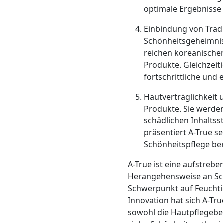
optimale Ergebnisse 
Einbindung von Tradi
Schönheitsgeheimniss
reichen koreanischen
Produkte. Gleichzeit
fortschrittliche und
Hautverträglichkeit 
Produkte. Sie werden
schädlichen Inhaltss
präsentiert A-True s
Schönheitspflege be
A-True ist eine aufstreb
Herangehensweise an Schö
Schwerpunkt auf Feuchtig
Innovation hat sich A-Tr
sowohl die Hautpflegebed