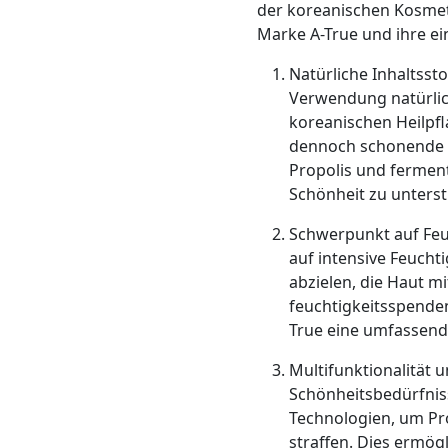
der koreanischen Kosmeti
Marke A-True und ihre e
Natürliche Inhaltsst
Verwendung natürlich
koreanischen Heilpf
dennoch schonende Fo
Propolis und ferment
Schönheit zu unterst
Schwerpunkt auf Feuc
auf intensive Feuchti
abzielen, die Haut m
feuchtigkeitsspenden
True eine umfassende
Multifunktionalität u
Schönheitsbedürfniss
Technologien, um Pro
straffen. Dies ermög