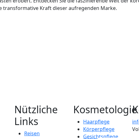
asten erobert. Entdecken Sie die faszinierende Welt der ko
ie transformative Kraft dieser aufregenden Marke.
Nützliche
Kosmetologie
K
Links
Haarpflege
in
Körperpflege
Vo
Reisen
Gesichtspflege